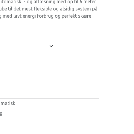
utomatisk i- og aflæsning med op til 6 meter
be til det mest fleksible og alsidig system på
 med lavt energi forbrug og perfekt skære
omatisk
g