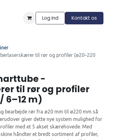
Log ind
Kontakt os
ngelser
iner
berlaserskærer til rør og profiler (ø20–220
marttube -
r til rør og profiler
/ 6–12 m)
ing bearbejde rør fra ø20 mm til ø220 mm så
 Derudover giver dette nye system mulighed for
rofiler med et 5 akset skærehovede. Med
kine håndter et bredt sortiment af profiler,