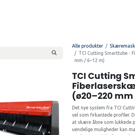
Produkter
Kontakt os
Beti
Alle produkter
Skæremask
TCI Cutting Smarttube - Fi
mm / 6–12 m)
TCI Cutting S
Fiberlaserskære
(ø20–220 mm 
Det nye system fra TCI Cutt
vel som firkantede profiler.
at skære åbne som lukkede p
uendelige muligheder kan mas