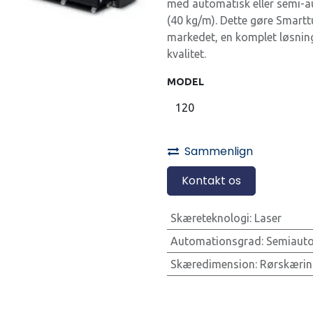
med automatisk eller semi-a
(40 kg/m). Dette gøre Smarttu
markedet, en komplet løsning
kvalitet.
MODEL
Sammenlign
Kontakt os
Skæreteknologi
:
Laser
Automationsgrad
:
Semiaut
Skæredimension
:
Rørskærin