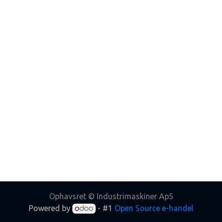
Ophavsret © Industrimaskiner ApS
Powered by
- #1
Open Source e-handel