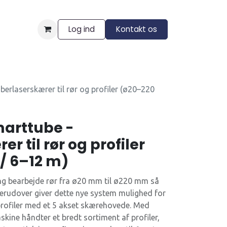
Log ind
Kontakt os
ngelser
berlaserskærer til rør og profiler (ø20–220
marttube -
r til rør og profiler
/ 6–12 m)
ing bearbejde rør fra ø20 mm til ø220 mm så
 Derudover giver dette nye system mulighed for
rofiler med et 5 akset skærehovede. Med
kine håndter et bredt sortiment af profiler,