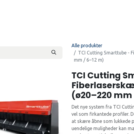
Produkter
Kontakt os
Beti
Alle produkter
TCI Cutting Smarttube - Fi
mm / 6–12 m)
TCI Cutting S
Fiberlaserskære
(ø20–220 mm 
Det nye system fra TCI Cutt
vel som firkantede profiler.
at skære åbne som lukkede p
uendelige muligheder kan mas