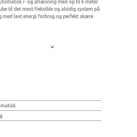
utomatisk i- og aflæsning med op til 6 meter
be til det mest fleksible og alsidig system på
 med lavt energi forbrug og perfekt skære
omatisk
g