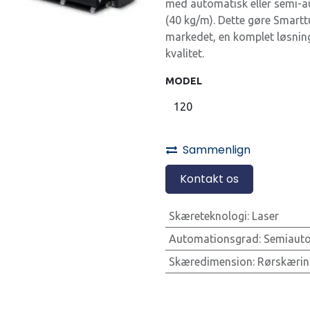
med automatisk eller semi-a
(40 kg/m). Dette gøre Smarttu
markedet, en komplet løsning
kvalitet.
MODEL
Sammenlign
Kontakt os
Skæreteknologi
:
Laser
Automationsgrad
:
Semiaut
Skæredimension
:
Rørskærin