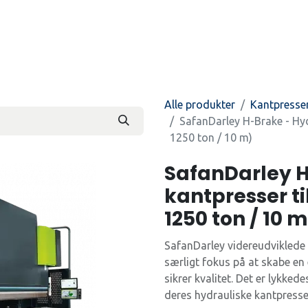
Produkter
Kontakt os
Beti
Alle produkter
Kantpresse
SafanDarley H-Brake - Hydr
1250 ton / 10 m)
SafanDarley H
kantpresser ti
1250 ton / 10 
SafanDarley videreudviklede 
særligt fokus på at skabe en e
sikrer kvalitet. Det er lykke
deres hydrauliske kantpresse