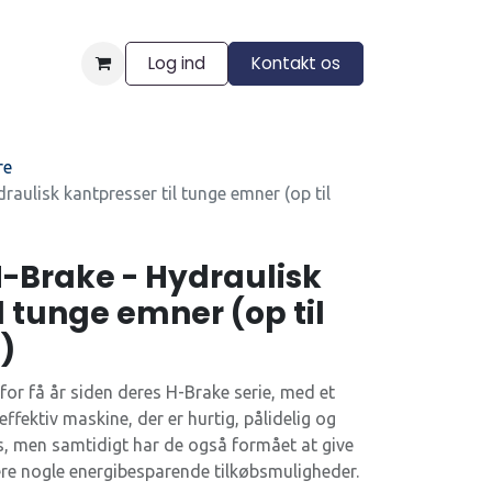
Log ind
Kontakt os
ngelser
re
aulisk kantpresser til tunge emner (op til
-Brake - Hydraulisk
l tunge emner (op til
m)
for få år siden deres H-Brake serie, med et
ffektiv maskine, der er hurtig, pålidelig og
des, men samtidigt har de også formået at give
re nogle energibesparende tilkøbsmuligheder.