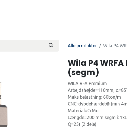
Produkter
Kontakt os
Beti
Alle produkter
Wila P4 W
Wila P4 WRFA
(segm)
WILA RFA Premium
Arbejdshøjde=110mm, α=85
Maks belastning: 60ton/m
CNC-dybdehærdet® (min 4m
Material=CrMo
Længde=200 mm segm i: 1xL=
Q=25) (2 dele).