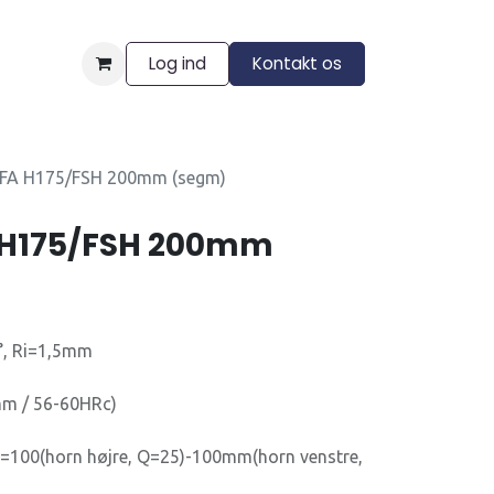
Log ind
Kontakt os
ngelser
RFA H175/FSH 200mm (segm)
 H175/FSH 200mm
°, Ri=1,5mm
m / 56-60HRc)
100(horn højre, Q=25)-100mm(horn venstre,