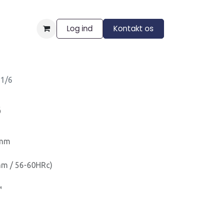
Log ind
Kontakt os
ngelser
31/6
6
3mm
m / 56-60HRc)
™