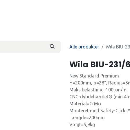
Produkter
Kontakt os
Beti
Alle produkter
Wila BIU-2
Wila BIU-231/
New Standard Premium
H=200mm, α=28°, Radius=
Maks belastning: 100ton/m
CNC-dybdehærdet® (min 4m
Material=CrMo
Monteret med Safety-Clicks
Længde=200mm
Vægt=5,9kg