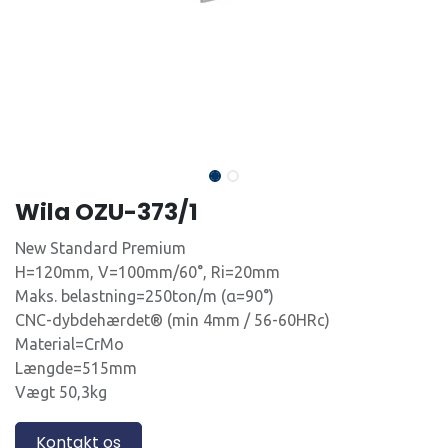
Wila OZU-373/1
New Standard Premium
H=120mm, V=100mm/60°, Ri=20mm
Maks. belastning=250ton/m (α=90°)
CNC-dybdehærdet® (min 4mm / 56-60HRc)
Material=CrMo
Længde=515mm
Vægt 50,3kg
Kontakt os