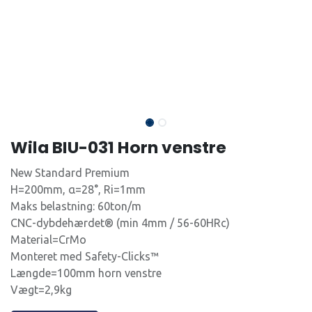
Wila BIU-031 Horn venstre
New Standard Premium
H=200mm, α=28°, Ri=1mm
Maks belastning: 60ton/m
CNC-dybdehærdet® (min 4mm / 56-60HRc)
Material=CrMo
Monteret med Safety-Clicks™
Længde=100mm horn venstre
Vægt=2,9kg