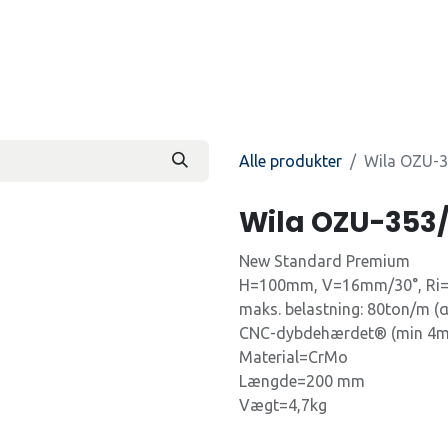
Produkter
Kontakt os
Beti
Alle produkter
Wila OZU-3
Wila OZU-353
New Standard Premium
H=100mm, V=16mm/30°, Ri
maks. belastning: 80ton/m (
CNC-dybdehærdet® (min 4m
Material=CrMo
Længde=200 mm
Vægt=4,7kg