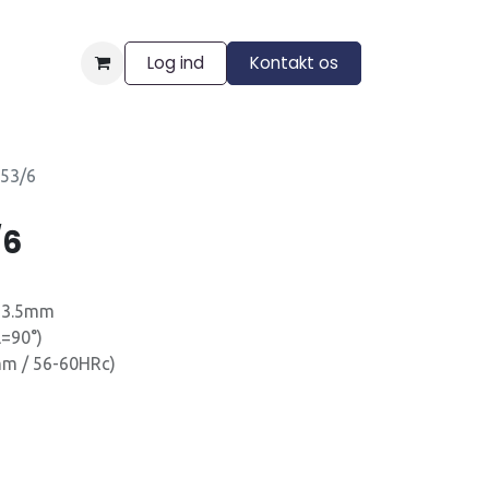
Log ind
Kontakt os
ngelser
53/6
/6
=3.5mm
α=90°)
m / 56-60HRc)