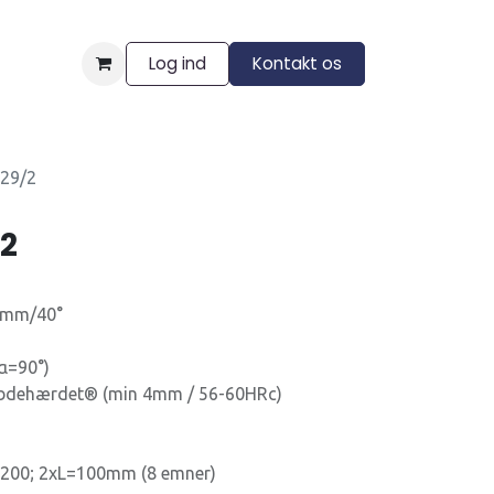
Log ind
Kontakt os
ngelser
29/2
2
0mm/40°
α=90°)
ybdehærdet® (min 4mm / 56-60HRc)
-200; 2xL=100mm (8 emner)