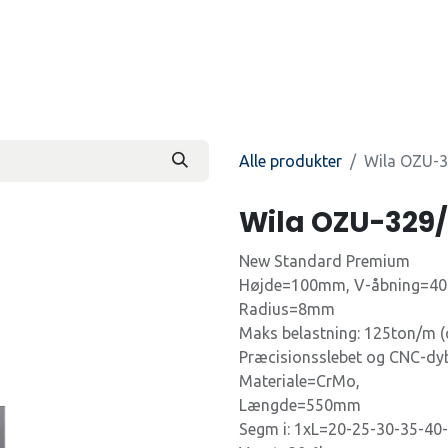
Produkter
Kontakt os
Beti
Alle produkter
Wila OZU-3
Wila OZU-329/
New Standard Premium
Højde=100mm, V-åbning=4
Radius=8mm
Maks belastning: 125ton/m (
Præcisionsslebet og CNC-d
Materiale=CrMo,
Længde=550mm
Segm i: 1xL=20-25-30-35-40