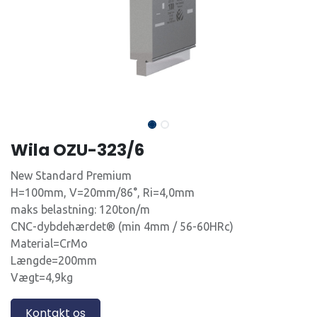
Wila OZU-323/6
New Standard Premium
H=100mm, V=20mm/86°, Ri=4,0mm
maks belastning: 120ton/m
CNC-dybdehærdet® (min 4mm / 56-60HRc)
Material=CrMo
Længde=200mm
Vægt=4,9kg
Kontakt os