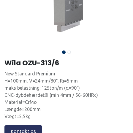
Wila OZU-313/6
New Standard Premium
H=100mm, V=24mm/80°, Ri=5mm
maks belastning: 125ton/m (α=90°)
CNC-dybdehærdet® (min 4mm / 56-60HRc)
Material=CrMo
Længde=200mm
Vægt=5,5kg
Kontakt os