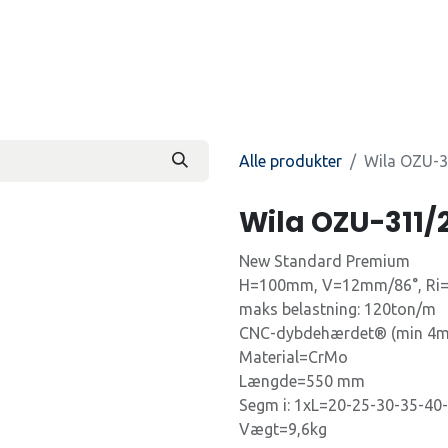
Produkter
Kontakt os
Beti
Alle produkter
Wila OZU-3
Wila OZU-311/
New Standard Premium
H=100mm, V=12mm/86°, Ri
maks belastning: 120ton/m
CNC-dybdehærdet® (min 4m
Material=CrMo
Længde=550 mm
Segm i: 1xL=20-25-30-35-40
Vægt=9,6kg