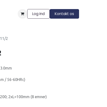
Log ind
Kontakt os
ngelser
11/2
2
=3.0mm
m / 56-60HRc)
-200; 2xL=100mm (8 emner)