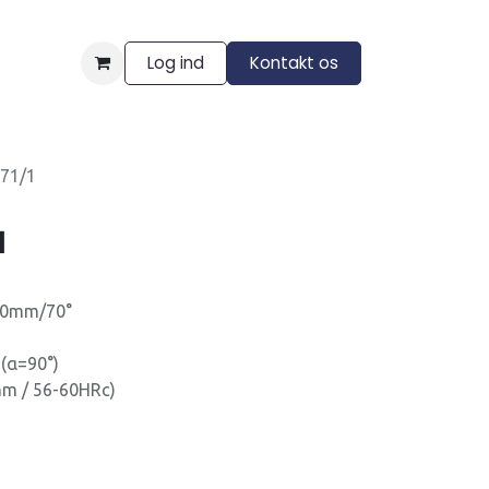
Log ind
Kontakt os
ngelser
71/1
1
60mm/70°
(α=90°)
m / 56-60HRc)