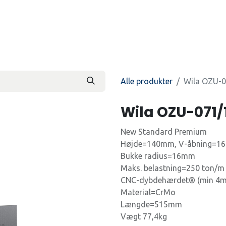
Produkter
Kontakt os
Beti
Alle produkter
Wila OZU-0
Wila OZU-071/
New Standard Premium
Højde=140mm, V-åbning=1
Bukke radius=16mm
Maks. belastning=250 ton/m 
CNC-dybdehærdet® (min 4m
Material=CrMo
Længde=515mm
Vægt 77,4kg