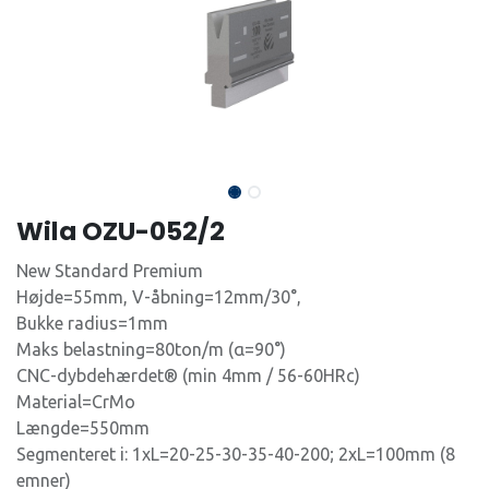
Wila OZU-052/2
New Standard Premium
Højde=55mm, V-åbning=12mm/30°,
Bukke radius=1mm
Maks belastning=80ton/m (α=90°)
CNC-dybdehærdet® (min 4mm / 56-60HRc)
Material=CrMo
Længde=550mm
Segmenteret i: 1xL=20-25-30-35-40-200; 2xL=100mm (8
emner)