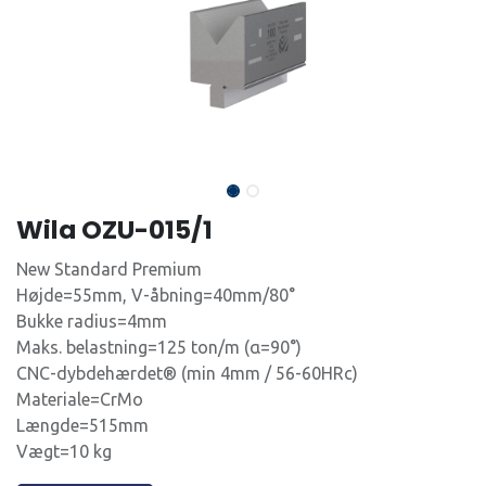
Wila OZU-015/1
New Standard Premium
Højde=55mm, V-åbning=40mm/80°
Bukke radius=4mm
Maks. belastning=125 ton/m (α=90°)
CNC-dybdehærdet® (min 4mm / 56-60HRc)
Materiale=CrMo
Længde=515mm
Vægt=10 kg