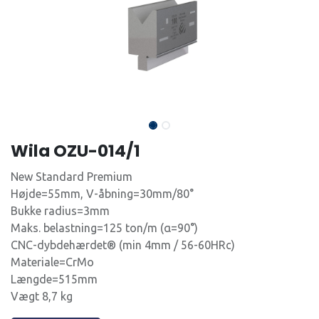
Wila OZU-014/1
New Standard Premium
Højde=55mm, V-åbning=30mm/80°
Bukke radius=3mm
Maks. belastning=125 ton/m (α=90°)
CNC-dybdehærdet® (min 4mm / 56-60HRc)
Materiale=CrMo
Længde=515mm
Vægt 8,7 kg