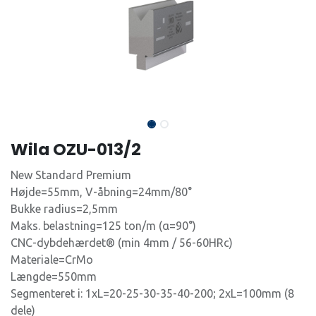
Wila OZU-013/2
New Standard Premium
Højde=55mm, V-åbning=24mm/80°
Bukke radius=2,5mm
Maks. belastning=125 ton/m (α=90°)
CNC-dybdehærdet® (min 4mm / 56-60HRc)
Materiale=CrMo
Længde=550mm
Segmenteret i: 1xL=20-25-30-35-40-200; 2xL=100mm (8
dele)