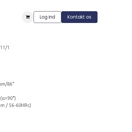
Log ind
Kontakt os
ngelser
11/1
1
mm/86°
(α=90°)
m / 56-60HRc)