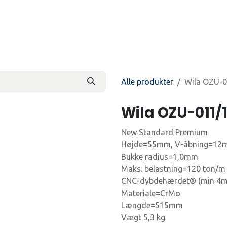
Produkter
Kontakt os
Beti
Alle produkter
Wila OZU-0
Wila OZU-011/
New Standard Premium
Højde=55mm, V-åbning=12
Bukke radius=1,0mm
Maks. belastning=120 ton/m 
CNC-dybdehærdet® (min 4m
Materiale=CrMo
Længde=515mm
Vægt 5,3 kg