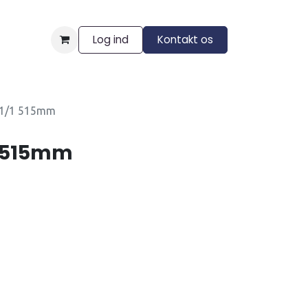
Log ind
Kontakt os
ngelser
01/1 515mm
1 515mm