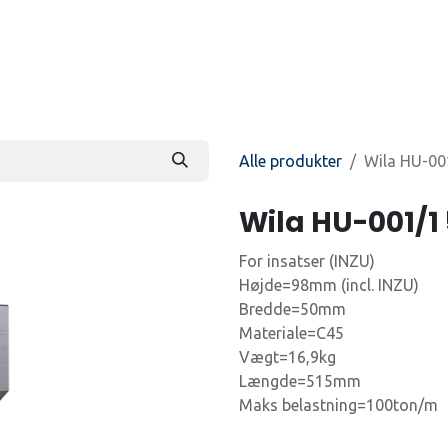
Produkter
Kontakt os
Beti
Alle produkter
Wila HU-0
Wila HU-001/
For insatser (INZU)
Højde=98mm (incl. INZU)
Bredde=50mm
Materiale=C45
Vægt=16,9kg
Længde=515mm
Maks belastning=100ton/m