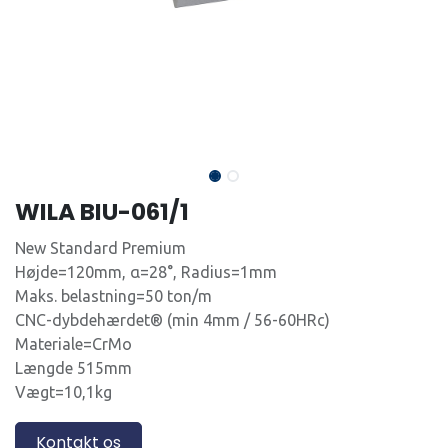
WILA BIU-061/1
New Standard Premium
Højde=120mm, α=28°, Radius=1mm
Maks. belastning=50 ton/m
CNC-dybdehærdet® (min 4mm / 56-60HRc)
Materiale=CrMo
Længde 515mm
Vægt=10,1kg
Kontakt os