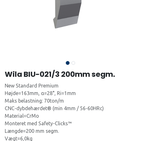
Wila BIU-021/3 200mm segm.
New Standard Premium
Højde=163mm, α=28°, Ri=1mm
Maks belastning: 70ton/m
CNC-dybdehærdet® (min 4mm / 56-60HRc)
Material=CrMo
Monteret med Safety-Clicks™
Længde=200 mm segm.
Vægt=6,0kg