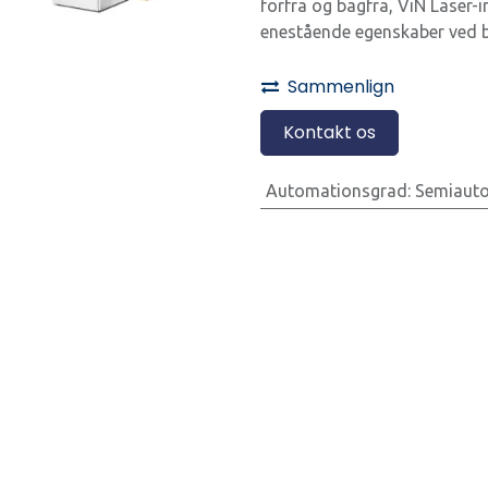
forfra og bagfra, ViN Laser-
enestående egenskaber ved b
Sammenlign
Kontakt os
Automationsgrad
:
Semiaut