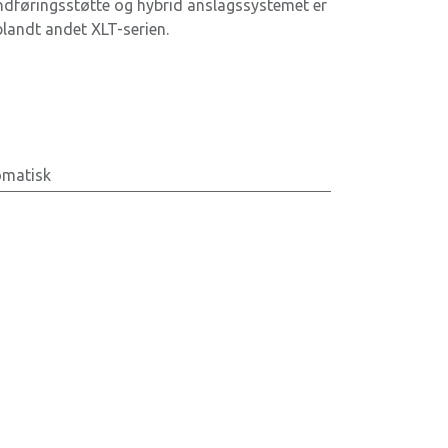
indføringsstøtte og hybrid anslagssystemet er
landt andet XLT-serien.
omatisk