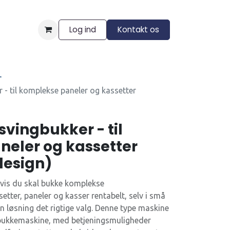
Log ind
Kontakt os
ngelser
r
- til komplekse paneler og kassetter
vingbukker - til
eler og kassetter
design)
Hvis du skal bukke komplekse
ter, paneler og kasser rentabelt, selv i små
løsning det rigtige valg. Denne type maskine
 bukkemaskine, med betjeningsmuligheder