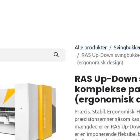
Produkter
Kontakt os
Beti
Alle produkter
Svingbukke
RAS Up-Down svingbukker 
(ergonomisk design)
RAS Up-Down s
komplekse pan
(ergonomisk 
Præcis. Stabil. Ergonomisk. 
præcisionsemner såsom kasset
mængder, er en RAS Up-Down 
er en imponerende fleksibel