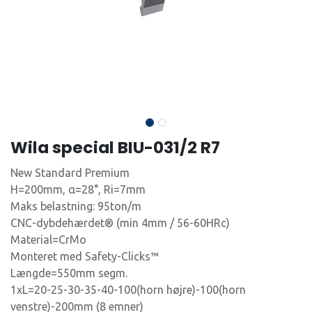
Wila special BIU-031/2 R7
New Standard Premium
H=200mm, α=28°, Ri=7mm
Maks belastning: 95ton/m
CNC-dybdehærdet® (min 4mm / 56-60HRc)
Material=CrMo
Monteret med Safety-Clicks™
Længde=550mm segm.
1xL=20-25-30-35-40-100(horn højre)-100(horn
venstre)-200mm (8 emner)