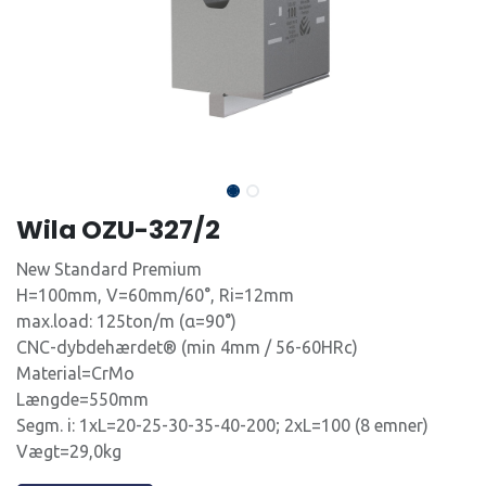
Wila OZU-327/2
New Standard Premium
H=100mm, V=60mm/60°, Ri=12mm
max.load: 125ton/m (α=90°)
CNC-dybdehærdet® (min 4mm / 56-60HRc)
Material=CrMo
Længde=550mm
Segm. i: 1xL=20-25-30-35-40-200; 2xL=100 (8 emner)
Vægt=29,0kg